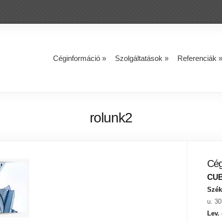
Céginformáció
»
Szolgáltatások
»
Referenciák
rolunk2
Cég
CUBE
Szék
u. 30
Lev.