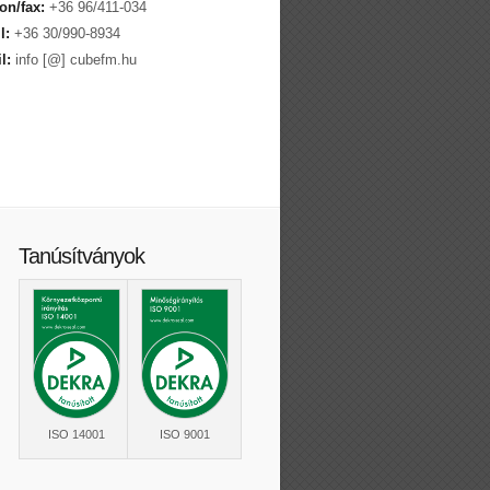
on/fax:
+36 96/411-034
l:
+36 30/990-8934
l:
info [@] cubefm.hu
Tanúsítványok
ISO 14001
ISO 9001