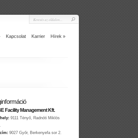
»
Kapcsolat
Karrier
Hírek
»
információ
 Facility Management Kft.
hely:
9111 Tényő, Radnóti Miklós
.
 cím:
9027 Győr, Berkenyefa sor 2.