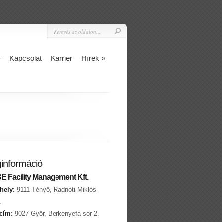
»
Kapcsolat
Karrier
Hírek
»
információ
 Facility Management Kft.
hely:
9111 Tényő, Radnóti Miklós
.
 cím:
9027 Győr, Berkenyefa sor 2.