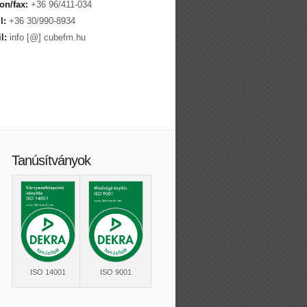
on/fax:
+36 96/411-034
l:
+36 30/990-8934
l:
info [@] cubefm.hu
Tanúsítványok
ISO 14001
ISO 9001