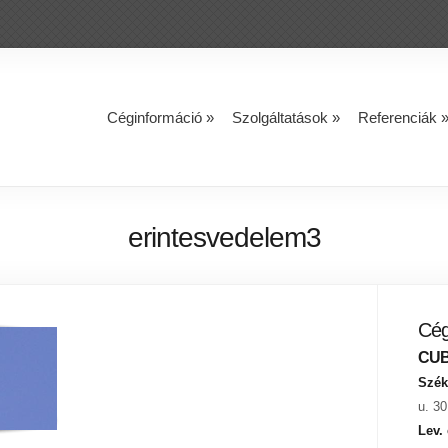
Céginformáció
»
Szolgáltatások
»
Referenciák
erintesvedelem3
Cég
CUBE
Szék
u. 30
Lev.