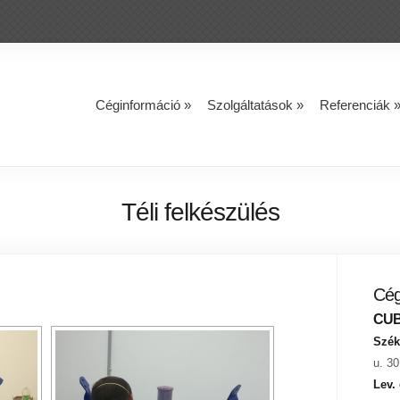
Céginformáció
»
Szolgáltatások
»
Referenciák
Téli felkészülés
Cég
CUBE
Szék
u. 30
Lev.