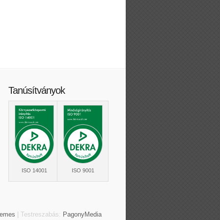
Tanúsítványok
ISO 14001
ISO 9001
hemes
| Testreszabás:
PagonyMedia