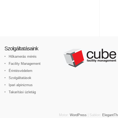
Szolgáltatásaink
Hőkamerás mérés
Facility Management
Érintésvédelem
Szolgáltatások
Ipari alpinizmus
Takarítási üzletág
Motor:
WordPress
| Sablon:
ElegantT