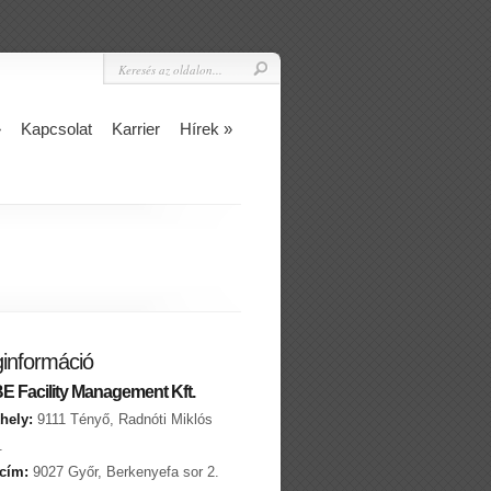
»
Kapcsolat
Karrier
Hírek
»
információ
 Facility Management Kft.
hely:
9111 Tényő, Radnóti Miklós
.
 cím:
9027 Győr, Berkenyefa sor 2.