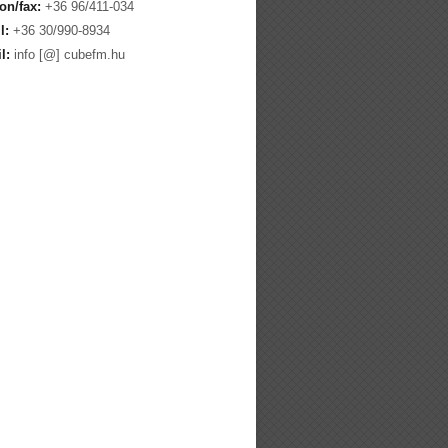
on/fax:
+36 96/411-034
l:
+36 30/990-8934
l:
info [@] cubefm.hu