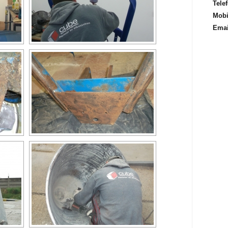
Telef
Mobi
Emai