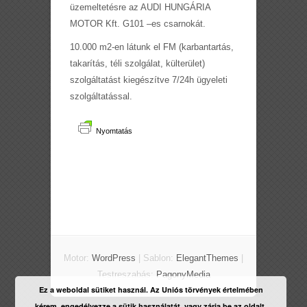
üzemeltetésre az AUDI HUNGÁRIA
MOTOR Kft. G1­01 –es csarnokát.
10.000 m2-en látunk el FM (karbantartás,
takarítás, téli szolgálat, külterület)
szolgáltatást kiegészítve 7/24h ügyeleti
szolgáltatással.
Nyomtatás
Motor:
WordPress
| Sablon:
ElegantThemes
|
Testreszabás:
PagonyMedia
Ez a weboldal sütiket használ. Az Uniós törvények értelmében
kérem, engedélyezze a sütik használatát, vagy zárja be az oldalt.