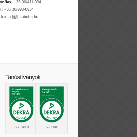
on/fax:
+36 96/411-034
l:
+36 30/990-8934
l:
info [@] cubefm.hu
Tanúsítványok
ISO 14001
ISO 9001