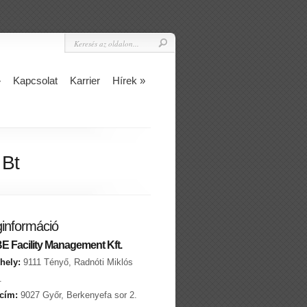
»
Kapcsolat
Karrier
Hírek
»
 Bt
információ
 Facility Management Kft.
hely:
9111 Tényő, Radnóti Miklós
.
 cím:
9027 Győr, Berkenyefa sor 2.