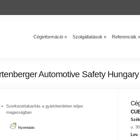
Céginformáció
»
Szolgáltatások
»
Referenciák
rtenberger Automotive Safety Hungary
Cég
Szerkezettakarítás a gyártóterületen teljes
CUBE
magasságban
Szék
u. 30
Nyomtatás
Lev.